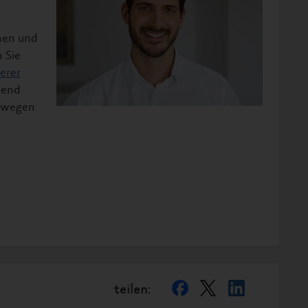
inen und
 Sie
erer
ngend
bewegen
teilen: