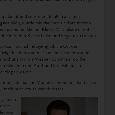
 so erschöpft, dass sie sich kaum noch bewegen,
chtig darauf und setzte sie draußen auf dem
gslos blieb, wurde mir klar, dass sie dort sterben
und gab einen kleinen Klecks Marmelade direkt
egelrecht in den Klecks fallen und begann zu fressen.
rückkam, war ich neugierig, ob am Ort des
ückgeblieben waren. Zu meiner Freude war der
raschung war die Wespe noch immer da. Sie
inen Beinchen den Kopf und ihre Fühler. Ich
r flog sie davon.
 können, aber solche Momente geben mir Kraft. Die
, ist für mich etwas Wunderbares.
es ganzen
st nie
les von