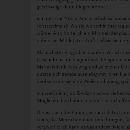
einem Ausgang gesucht haben, denn sie war
geschweige denn fliegen konnte.
Ich holte ein Stück Papier, schob sie vorsi
Fenstersims ab. Als sie weiterhin fast regun
würde. Also holte ich ein Marmeladenglas 
neben sie. Mit letzter Kraft ließ sie sich r
Als nächstes ging ich einkaufen. Als ich zu
Geschehens noch irgendwelche Spuren zur
Marmeladenklecks weg und zu meiner Über
putzte sich gerade ausgiebig mit ihren kle
beobachtete sie eine Weile und wenig späte
Ich weiß nicht, ob Sie das nachvollziehen
Möglichkeit zu haben, einem Tier zu helfen
Das ist auch der Grund, warum ich trotz d
Leids, das Menschen über Tiere bringen, fa
verzweifle: Ich kann etwas ändern. Nicht al