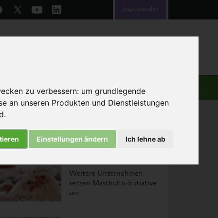
Jetzt spenden
emen
Über uns
Helfen
wecken zu verbessern:
um grundlegende
sse an unseren Produkten und Dienstleistungen
nd
.
tieren
Einstellungen ändern
Ich lehne ab
Das könnte Sie auch interessieren
Weitere Unternehmen
setzen Masthuhn-Initiative
um