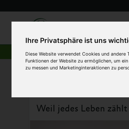
Ihre Privatsphäre ist uns wicht
AKTUELLE BEITRÄGE
Diese Website verwendet Cookies und andere T
Funktionen der Website zu ermöglichen
,
um ein
zu messen und Marketinginteraktionen zu perso
Startseite
>
Aktuelles
>
Weil jedes Leben zählt
6. November 2016
Weil jedes Leben zählt