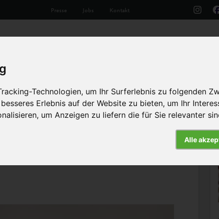
Presse
Jobs
Kontakt
Aktuelles
Unsere Arbeit
Die Tiere
Th
ig
racking-Technologien, um Ihr Surferlebnis zu folgenden Z
 besseres Erlebnis auf der Website zu bieten
,
um Ihr Intere
nalisieren
,
um Anzeigen zu liefern die für Sie relevanter si
Alle akzep
Artikel