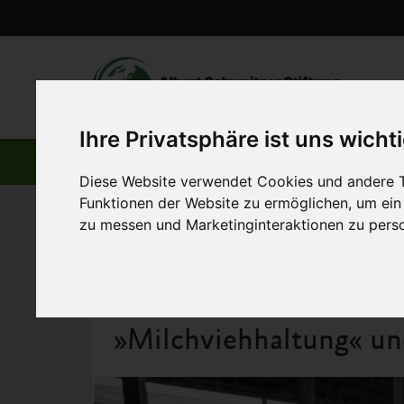
Ihre Privatsphäre ist uns wicht
AKTUELLE BEITRÄGE
Diese Website verwendet Cookies und andere T
Funktionen der Website zu ermöglichen
,
um ein
zu messen und Marketinginteraktionen zu perso
Startseite
>
Aktuelles
>
»Milchviehhaltung« undercover
26. Mai 2010
»Milchviehhaltung« un