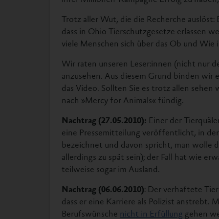
ihrer Millionen-Kampagne Erfolg zu haben,
Trotz aller Wut, die die Recherche auslöst:
dass in Ohio Tierschutzgesetze erlassen w
viele Menschen sich über das Ob und Wie
Wir raten unseren Leser:innen (nicht nur d
anzusehen. Aus diesem Grund binden wir es 
das Video. Sollten Sie es trotz allen sehen
nach »Mercy for Animals« fündig.
Nachtrag (27.05.2010):
Einer der Tierquäle
eine Pressemitteilung veröffentlicht, in der
bezeichnet und davon spricht, man wolle d
allerdings zu spät sein); der Fall hat wie 
teilweise sogar im Ausland.
Nachtrag (06.06.2010)
: Der verhaftete Tie
dass er eine Karriere als Polizist anstrebt.
Berufswünsche
nicht in Erfüllung
gehen we