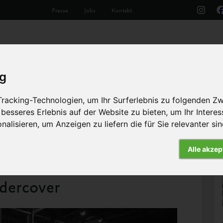
Presse
Jobs
Kontakt
Aktuelles
Unsere Arbeit
Die Tiere
Th
ig
racking-Technologien, um Ihr Surferlebnis zu folgenden Z
 besseres Erlebnis auf der Website zu bieten
,
um Ihr Intere
nalisieren
,
um Anzeigen zu liefern die für Sie relevanter si
Alle akzep
Artikel
dercover