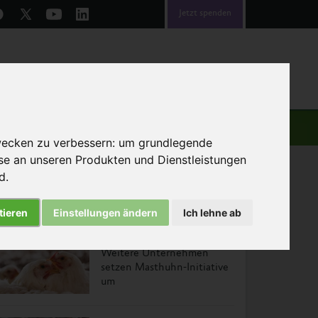
Jetzt spenden
emen
Über uns
Helfen
wecken zu verbessern:
um grundlegende
sse an unseren Produkten und Dienstleistungen
nd
.
tieren
Einstellungen ändern
Ich lehne ab
Das könnte Sie auch interessieren
Weitere Unternehmen
setzen Masthuhn-Initiative
um