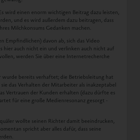
 gewaltig.
 Es wird einen enorm wichtigen Beitrag dazu leisten,
erden, und es wird außerdem dazu beitragen, dass
 ihres Milchkonsums Gedanken machen.
en Empfindlichen) davon ab, sich das Video
hier auch nicht ein und verlinken auch nicht auf
 wollen, werden Sie über eine Internetrecherche
r wurde bereits verhaftet; die Betriebsleitung hat
 sie das Verhalten der Mitarbeiter als inakzeptabel
as Vertrauen der Kunden erhalten (dazu dürfte es
erwartet für eine große Medienresonanz gesorgt -
rquäler wollte seinen Richter damit beeindrucken,
 Momentan spricht aber alles dafür, dass seine
rden.