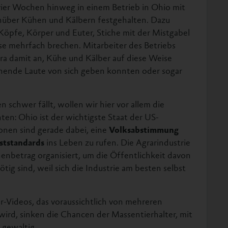
 vier Wochen hinweg in einem Betrieb in Ohio mit
nüber Kühen und Kälbern festgehalten. Dazu
Köpfe, Körper und Euter, Stiche mit der Mistgabel
e mehrfach brechen. Mitarbeiter des Betriebs
a damit an, Kühe und Kälber auf diese Weise
öhnende Laute von sich geben konnten oder sogar
schwer fällt, wollen wir hier vor allem die
en: Ohio ist der wichtigste Staat der US-
onen sind gerade dabei, eine
Volksabstimmung
ststandards
ins Leben zu rufen. Die Agrarindustrie
onenbetrag organisiert, um die Öffentlichkeit davon
ig sind, weil sich die Industrie am besten selbst
-Videos, das voraussichtlich von mehreren
ird, sinken die Chancen der Massentierhalter, mit