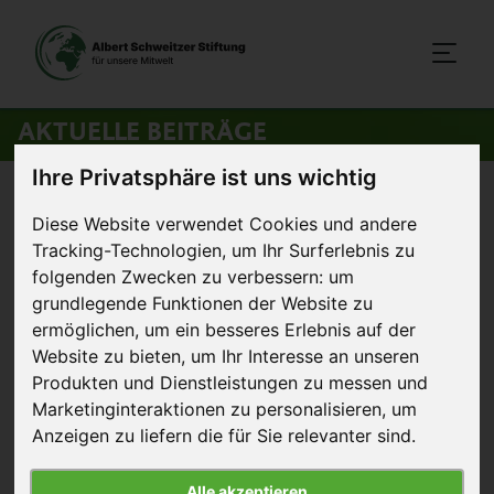
AKTUELLE BEITRÄGE
Ihre Privatsphäre ist uns wichtig
Startseite
>
Aktuelles
>
Unsere Meilensteine in 2021
Diese Website verwendet Cookies und andere
Tracking-Technologien, um Ihr Surferlebnis zu
22. Dezember 2021
Artikel
folgenden Zwecken zu verbessern:
um
grundlegende Funktionen der Website zu
Unsere Meilensteine in 2021
ermöglichen
,
um ein besseres Erlebnis auf der
Website zu bieten
,
um Ihr Interesse an unseren
Produkten und Dienstleistungen zu messen und
Marketinginteraktionen zu personalisieren
,
um
Anzeigen zu liefern die für Sie relevanter sind
.
Alle akzeptieren