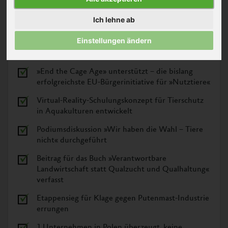
Ich lehne ab
Einstellungen ändern
© Glenn Carstens-Perters – Unsplash
»End the Cage Age» unterstützt – die bislang
erfolgreichste EU-Bürgerinitiative für »Nutztiere«
Virtual-Reality-Schulungskonzept für Tierschutz
in Aquakulturen entwickelt
Podiumsdiskussion »Wir haben die Wahl – Tiere
nicht« durchgeführt
Beitrag für das Buch »Verantwortbare
Landwirtschaft statt Qualzucht und Qualhaltung«
verfasst
Etappensieg für Klage gegen Putenmast-Industrie
errungen
1 Unternehmen in Polen überzeugt, keine