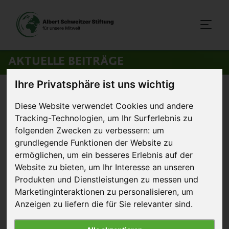
AKTUELLE BEITRÄGE
Ihre Privatsphäre ist uns wichtig
Startseite
>
Aktuelles
>
Leitfaden für die vegane Großverpflegung
Diese Website verwendet Cookies und andere
Tracking-Technologien, um Ihr Surferlebnis zu
27. August 2015
Pressemitteilung
folgenden Zwecken zu verbessern:
um
grundlegende Funktionen der Website zu
Leitfaden für die vegane
ermöglichen
,
um ein besseres Erlebnis auf der
Großverpflegung
Website zu bieten
,
um Ihr Interesse an unseren
Produkten und Dienstleistungen zu messen und
Marketinginteraktionen zu personalisieren
,
um
Anzeigen zu liefern die für Sie relevanter sind
.