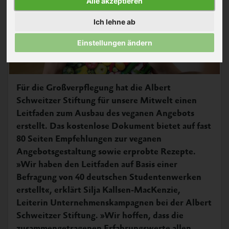
Alle akzeptieren
Ich lehne ab
Einstellungen ändern
Für die Großverpflegung hat die Albert
Schweitzer Stiftung für unsere Mitwelt einen
Leitfaden zum Ausbau des veganen Angebots
erstellt. Das kostenlose Dokument bietet auf fast
80 Seiten Empfehlungen zur veganen
Angebotsgestaltung sowie erprobte Rezepte.
»Wir haben den Leitfaden auf Basis einer
Befragung von 40 deutschen Studentenwerken
erstellt«, erklärt Silja Kallsen-MacKenzie,
Leiterin Unternehmenskampagnen bei der Albert
Schweitzer Stiftung. »Wir hoffen, dass die
zusammengetragenen Erfahrungswerte allen