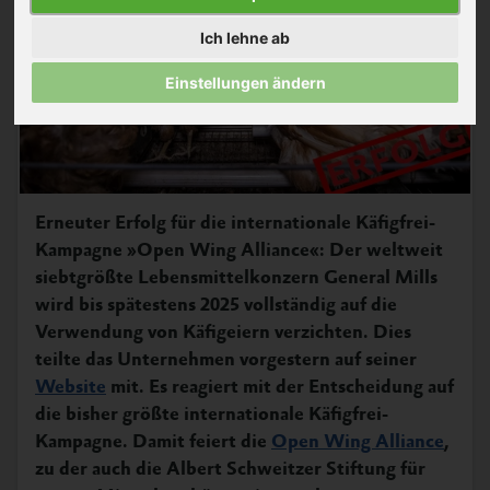
Ich lehne ab
Einstellungen ändern
Erneuter Erfolg für die internationale Käfigfrei-
Kampagne »Open Wing Alliance«: Der weltweit
siebtgrößte Lebensmittelkonzern General Mills
wird bis spätestens 2025 vollständig auf die
Verwendung von Käfigeiern verzichten. Dies
teilte das Unternehmen vorgestern auf seiner
Website
mit. Es reagiert mit der Entscheidung auf
die bisher größte internationale Käfigfrei-
Kampagne. Damit feiert die
Open Wing Alliance
,
zu der auch die Albert Schweitzer Stiftung für