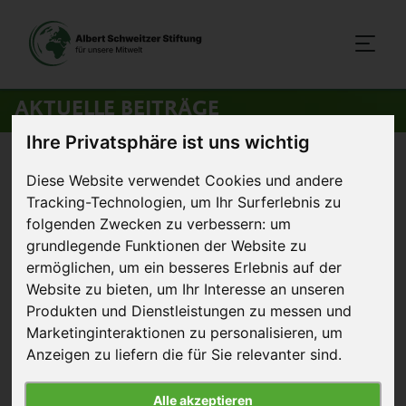
AKTUELLE BEITRÄGE
Ihre Privatsphäre ist uns wichtig
Startseite
>
Aktuelles
>
Kampagnenerfolg: General Mills ohne
Diese Website verwendet Cookies und andere
Käfigeier
Tracking-Technologien, um Ihr Surferlebnis zu
folgenden Zwecken zu verbessern:
um
2. März 2017
grundlegende Funktionen der Website zu
Pressemitteilung
ermöglichen
,
um ein besseres Erlebnis auf der
Website zu bieten
,
um Ihr Interesse an unseren
Kampagnenerfolg: General Mills
Produkten und Dienstleistungen zu messen und
ohne Käfigeier
Marketinginteraktionen zu personalisieren
,
um
Anzeigen zu liefern die für Sie relevanter sind
.
Alle akzeptieren