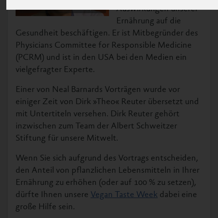
Auswirkungen unserer
Neal Barnard © Neal Barnard, M.D.
Ernährung auf die
Gesundheit beschäftigen. Er ist Mitbegründer des
Physicians Committee for Responsible Medicine
(PCRM) und ist in den USA bei den Medien ein
vielgefragter Experte.
Einer von Neal Barnards Vorträgen wurde vor
einiger Zeit von Dirk »Theo« Reuter übersetzt und
mit Untertiteln versehen. Dirk Reuter gehört
inzwischen zum Team der Albert Schweitzer
Stiftung für unsere Mitwelt.
Wenn Sie sich aufgrund des Vortrags entscheiden,
den Anteil von pflanzlichen Lebensmitteln in Ihrer
Ernährung zu erhöhen (oder auf 100 % zu setzen),
dürfte Ihnen unsere
Vegan Taste Week
dabei eine
große Hilfe sein.