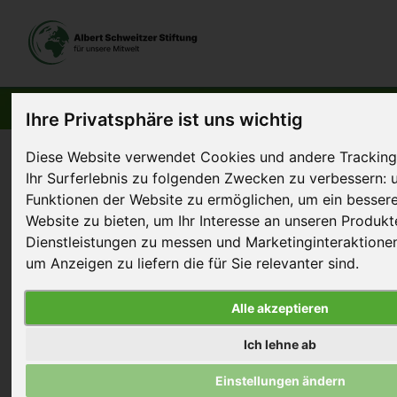
AKTUELLE BEITRÄGE
Ihre Privatsphäre ist uns wichtig
Diese Website verwendet Cookies und andere Tracking
Startseite
>
Aktuelles
>
Die Essens-Verführung durchbrechen
Ihr Surferlebnis zu folgenden Zwecken zu verbessern:
Funktionen der Website zu ermöglichen
,
um ein bessere
17. November 2013
Artikel
Website zu bieten
,
um Ihr Interesse an unseren Produk
Dienstleistungen zu messen und Marketinginteraktionen
Die Essens-Verführung
um Anzeigen zu liefern die für Sie relevanter sind
.
durchbrechen
Alle akzeptieren
Neal Barnard gehört zu
Ich lehne ab
den führenden Ärzten
und Wissenschaftlern,
Einstellungen ändern
die sich mit den