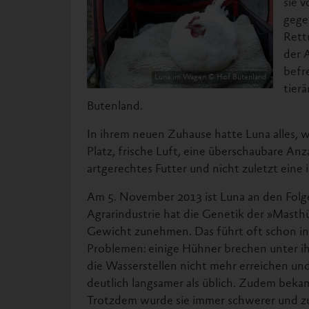
sie 
gege
Rett
der 
befre
Luna im Wagen © Hof Butenland
tier
Butenland.
In ihrem neuen Zuhause hatte Luna alles, 
Platz, frische Luft, eine überschaubare A
artgerechtes Futter und nicht zuletzt eine 
Am 5. November 2013 ist Luna an den Folg
Agrarindustrie hat die Genetik der »Masthü
Gewicht zunehmen. Das führt oft schon in
Problemen: einige Hühner brechen unter 
die Wasserstellen nicht mehr erreichen un
deutlich langsamer als üblich. Zudem bekam
Trotzdem wurde sie immer schwerer und z