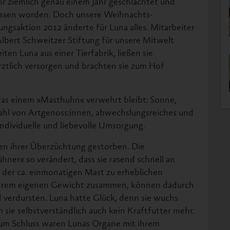
vor ziemlich genau einem Jahr geschlachtet und
ssen worden. Doch unsere Weihnachts-
ungsaktion 2012 änderte für Luna alles. Mitarbeiter
Albert Schweitzer Stiftung für unsere Mitwelt
iten Luna aus einer Tierfabrik, ließen sie
ärztlich versorgen und brachten sie zum Hof
was einem »Masthuhn« verwehrt bleibt: Sonne,
nzahl von Artgenoss:innen, abwechslungsreiches und
individuelle und liebevolle Umsorgung.
en ihrer Überzüchtung gestorben. Die
hner« so verändert, dass sie rasend schnell an
 der ca. einmonatigen Mast zu erheblichen
ihrem eigenen Gewicht zusammen, können dadurch
d verdursten. Luna hatte Glück, denn sie wuchs
 sie selbstverständlich auch kein Kraftfutter mehr.
um Schluss waren Lunas Organe mit ihrem