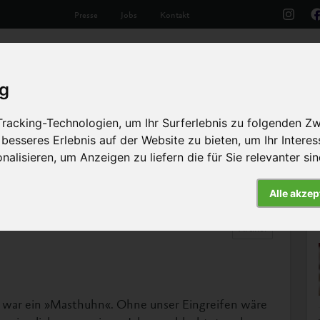
Presse
Jobs
Kontakt
Aktuelles
Unsere Arbeit
Die Tiere
Th
ig
racking-Technologien, um Ihr Surferlebnis zu folgenden Z
 besseres Erlebnis auf der Website zu bieten
,
um Ihr Intere
nalisieren
,
um Anzeigen zu liefern die für Sie relevanter si
Alle akzep
Artikel
 war ein »Masthuhn«. Ohne unser Eingreifen wäre