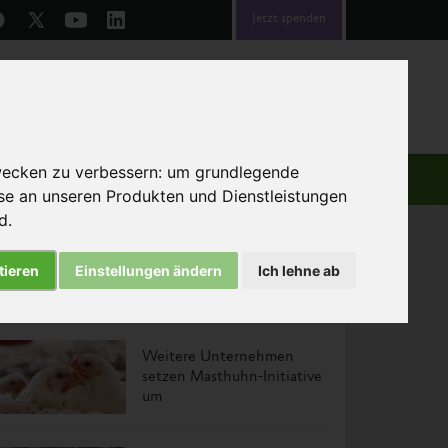
Jetzt spenden
emen
Über uns
Helfen
wecken zu verbessern:
um grundlegende
sse an unseren Produkten und Dienstleistungen
nd
.
tieren
Einstellungen ändern
Ich lehne ab
Das könnte Sie auch interessieren
Weitere Unternehmen
setzen Masthuhn-Initiative
um