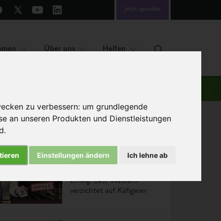
Jetzt spenden
emen
Über uns
Helfen
wecken zu verbessern:
um grundlegende
sse an unseren Produkten und Dienstleistungen
nd
.
Das könnte Sie auch interessieren
tieren
Einstellungen ändern
Ich lehne ab
Erfolg: Best Western
verzichtet auf Käfigeier