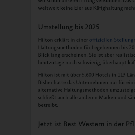
wir schon unseren Erfolg verkünden: Das U
weltweit keine Eier aus Käfighaltung meh
Umstellung bis 2025
Hilton erklärt in einer
offiziellen Stellun
Haltungsmethoden für Legehennen bis 202
Blick lang erscheinen. Sie ist aber realisti
heutzutage noch schwierig, überhaupt käfi
Hilton ist mit über 5.600 Hotels in 113 L
Bisher hatte das Unternehmen nur für eini
alternative Haltungsmethoden umzusteigen
schließt auch alle anderen Marken und säm
betreibt.
Jetzt ist Best Western in der Pfl