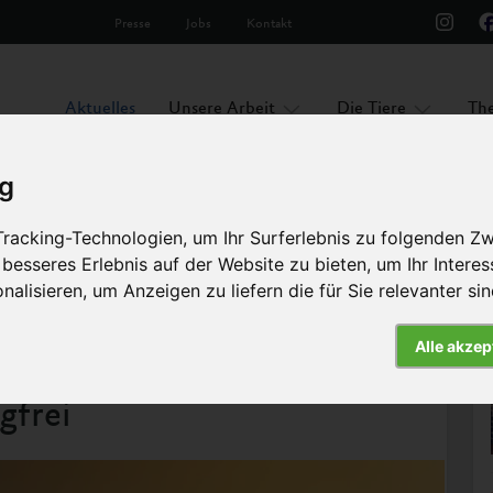
Presse
Jobs
Kontakt
Aktuelles
Unsere Arbeit
Die Tiere
Th
ig
racking-Technologien, um Ihr Surferlebnis zu folgenden Z
 besseres Erlebnis auf der Website zu bieten
,
um Ihr Intere
nalisieren
,
um Anzeigen zu liefern die für Sie relevanter si
Alle akzep
Artikel
gfrei