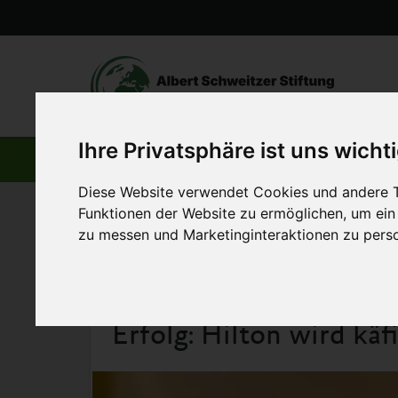
Ihre Privatsphäre ist uns wicht
AKTUELLE BEITRÄGE
Diese Website verwendet Cookies und andere T
Funktionen der Website zu ermöglichen
,
um ein
Startseite
>
Aktuelles
>
Erfolg: Hilton wird käfigfrei
zu messen und Marketinginteraktionen zu perso
10. Mai 2019
Erfolg: Hilton wird käfi