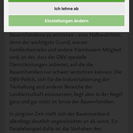
Kirche und Bauernverband ©
entwickelt, seine
Jeanette Dietl
Ich lehne ab
agrarindustriellen
Positionen grün zu waschen. Seine Vertreter
Einstellungen ändern
sprachen und sprechen beispielsweise davon, »die
Bauernfamilien« zu vertreten – eine Halbwahrheit,
denn der wichtigste Grund, warum
Familienbetriebe und andere Kleinbauern Mitglied
sind, ist der, dass der DBV spezielle
Dienstleistungen anbietet, auf die die
Bauernfamilien nur schwer verzichten können. Die
DBV-Politik, sich für die Industrialisierung der
Tierhaltung und anderer Bereiche der
Landwirtschaft einzusetzen, liegt aber in der Regel
ganz und gar nicht im Sinne der Bauernfamilien.
In jüngster Zeit stellt sich der Bauernverband
allerdings deutlich ungeschickter an als sonst. Ein
Paradebeispiel dafür ist das Vorhaben des