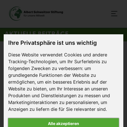
AKTUELLE BEITRÄGE
Ihre Privatsphäre ist uns wichtig
Startseite
>
Aktuelles
>
Der Bauernverband und die Kirchen
Diese Website verwendet Cookies und andere
Tracking-Technologien, um Ihr Surferlebnis zu
22. November 2012
folgenden Zwecken zu verbessern:
um
Artikel
grundlegende Funktionen der Website zu
ermöglichen
,
um ein besseres Erlebnis auf der
Der Bauernverband und die
Website zu bieten
,
um Ihr Interesse an unseren
Kirchen
Produkten und Dienstleistungen zu messen und
Marketinginteraktionen zu personalisieren
,
um
In der Vergangenheit
Anzeigen zu liefern die für Sie relevanter sind
.
hatte der Deutsche
Bauernverband (DBV)
Alle akzeptieren
viel Geschick