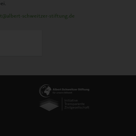
ei.
rt@albert-schweitzer-stiftung.de