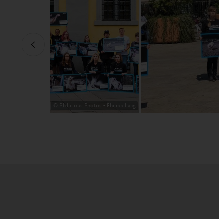
Previous
©️ Philicious Photos - Philipp Lang