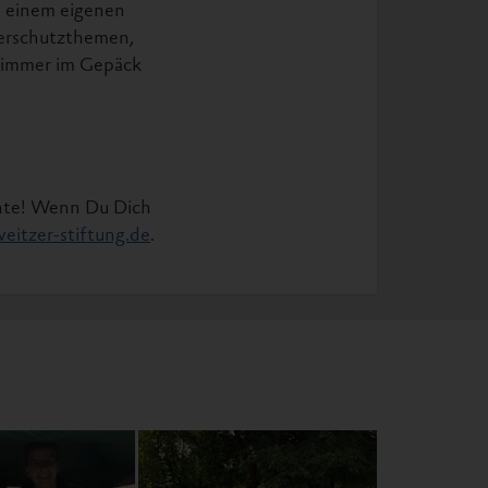
t einem eigenen
ierschutzthemen,
– immer im Gepäck
chte! Wenn Du Dich
eitzer-stiftung.de
.