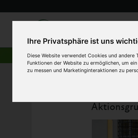
Ihre Privatsphäre ist uns wicht
AKTIV WERDEN
Diese Website verwendet Cookies und andere T
Funktionen der Website zu ermöglichen
,
um ein
zu messen und Marketinginteraktionen zu perso
Startseite
>
Helfen
>
Aktiv für Tiere
>
Aktionsgruppen
>
A
Aktionsgru