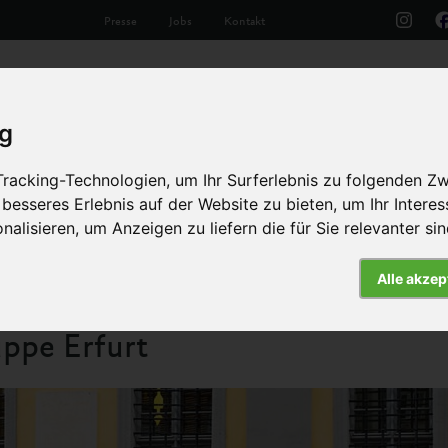
Presse
Jobs
Kontakt
Aktuelles
Unsere Arbeit
Die Tiere
Th
ig
racking-Technologien, um Ihr Surferlebnis zu folgenden Z
 besseres Erlebnis auf der Website zu bieten
,
um Ihr Intere
nalisieren
,
um Anzeigen zu liefern die für Sie relevanter si
ktionsgruppe Erfurt
Alle akzep
ppe Erfurt