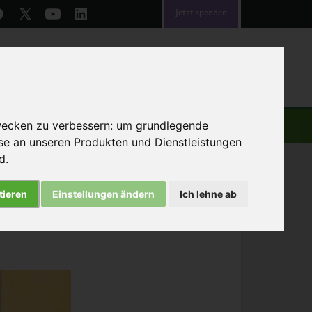
Jetzt spenden
emen
Über uns
Helfen
wecken zu verbessern:
um grundlegende
sse an unseren Produkten und Dienstleistungen
nd
.
tieren
Einstellungen ändern
Ich lehne ab