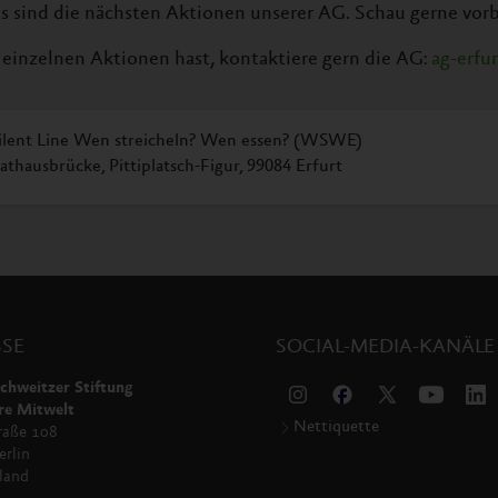
s sind die nächsten Aktionen unserer AG. Schau gerne vorb
einzelnen Aktionen hast, kontaktiere gern die AG:
ag-erfu
ilent Line Wen streicheln? Wen essen? (WSWE)
athausbrücke, Pittiplatsch-Figur, 99084 Erfurt
SE
SOCIAL-MEDIA-KANÄLE
chweitzer Stiftung
re Mitwelt
Nettiquette
raße 108
rlin
land