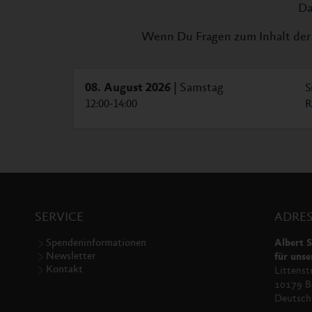
Da
Wenn Du Fragen zum Inhalt der 
08. August 2026
| Samstag
S
12:00-14:00
R
SERVICE
ADRES
Spendeninformationen
Albert S
Newsletter
für unse
Kontakt
Littenst
10179 Be
Deutsch