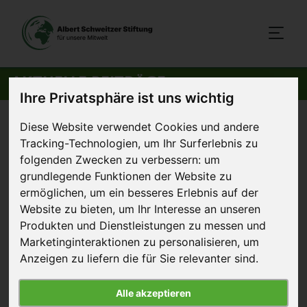
AKTUELLE BEITRÄGE
Ihre Privatsphäre ist uns wichtig
Startseite
>
Aktuelles
>
NORMA beendet Käfigeier-Verkauf in
Diese Website verwendet Cookies und andere
Tracking-Technologien, um Ihr Surferlebnis zu
Frankreich
folgenden Zwecken zu verbessern:
um
grundlegende Funktionen der Website zu
12. August 2016
Artikel
ermöglichen
,
um ein besseres Erlebnis auf der
Website zu bieten
,
um Ihr Interesse an unseren
NORMA beendet Käfigeier-
Produkten und Dienstleistungen zu messen und
Marketinginteraktionen zu personalisieren
,
um
Verkauf in Frankreich
Anzeigen zu liefern die für Sie relevanter sind
.
Alle akzeptieren