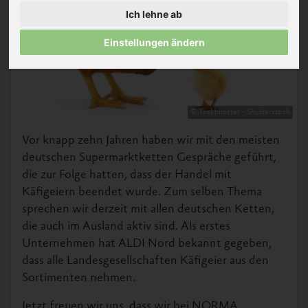
Ich lehne ab
Einstellungen ändern
© Tsekhmister - Shutterstock
Vor knapp zehn Jahren haben wir mit den meisten
deutschen Supermarktketten Gespräche geführt,
die zur Folge hatten, dass der Handel mit
Käfigeiern beendet wurde. Zum selben Thema
sprechen wir derzeit mit allen deutschen Ketten,
die auch im Ausland aktiv sind. Als erstes
Unternehmen hat ALDI Nord bekannt gegeben,
dass alle Landesgesellschaften Käfigeier aus den
Sortimenten nehmen.
Jetzt freuen wir uns, dass wir bei NORMA