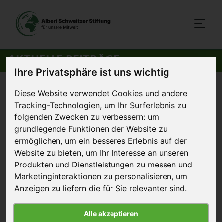
AKTUELLE BEITRÄGE
Ihre Privatsphäre ist uns wichtig
Startseite
>
Aktuelles
>
Luxushotels mit Käfigeiern
Diese Website verwendet Cookies und andere
Tracking-Technologien, um Ihr Surferlebnis zu
folgenden Zwecken zu verbessern:
um
30. Juni 2012
Artikel
grundlegende Funktionen der Website zu
ermöglichen
,
um ein besseres Erlebnis auf der
Luxushotels mit Käfigeiern
Website zu bieten
,
um Ihr Interesse an unseren
Produkten und Dienstleistungen zu messen und
Seitdem wir im
Marketinginteraktionen zu personalisieren
,
um
September 2011 durch
Anzeigen zu liefern die für Sie relevanter sind
.
leichten Druck fünf
Berliner Luxushotels
Alle akzeptieren
dazu bewegen