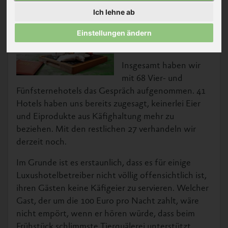
konnten
, ihren Gästen
Ich lehne ab
keine Käfigeier mehr zu
servieren, ist einiges
Einstellungen ändern
geschehen.
Insgesamt haben wir
mit 68 Vier- und
Fünfsternehotels das Gespräch aufgenommen. 41
Hotels haben uns bereits zugesagt, keinerlei Eier
und Eiprodukte aus Käfighaltung mehr zu
beziehen. Mit den restlichen 27 verhandeln wir
derzeit noch.
Im Grunde ist es erstaunlich, dass es für einige
Luxushotelbetreiber nicht völlig offensichtlich ist,
ihren Gästen keine Käfigeier zu servieren. Welcher
Gast, der um die 100 Euro pro Nacht zahlt, wäre
nicht empört, wenn er hören würde, dass beim
Frühstück schlimmste Tierquälerei unterstützt