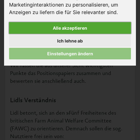
Marketinginteraktionen zu personalisieren
,
um
Anzeigen zu liefern die für Sie relevanter sind
.
© FraukeFeind – Shutterstock
Alle akzeptieren
Erzeugnisse« vorgestellt, das sich in die Teile
Ich lehne ab
»Unser Verständnis«, »Unsere Zielsetzung« und
»Unsere Position« gliedert.
Einstellungen ändern
Wir fassen die aus unserer Sicht wichtigsten
Punkte das Positionspapiers zusammen und
bewerten sie anschließend auch.
Lidls Verständnis
Lidl betont, sich an den »Fünf Freiheiten« des
britischen Farm Animal Welfare Committee
(FAWC) zu orientieren. Demnach sollen die sog.
Nutztiere frei sein von: