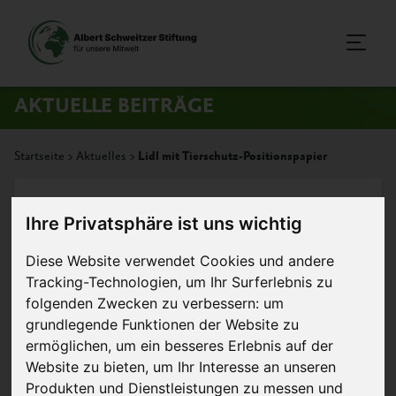
AKTUELLE BEITRÄGE
Startseite
>
Aktuelles
>
Lidl mit Tierschutz-Positionspapier
3. November 2015
Artikel
Ihre Privatsphäre ist uns wichtig
Lidl mit Tierschutz-
Diese Website verwendet Cookies und andere
Tracking-Technologien, um Ihr Surferlebnis zu
Positionspapier
folgenden Zwecken zu verbessern:
um
grundlegende Funktionen der Website zu
Lidl hat vor Kurzem
ermöglichen
,
um ein besseres Erlebnis auf der
sein »Positionspapier
Website zu bieten
,
um Ihr Interesse an unseren
für den nachhaltigen
Produkten und Dienstleistungen zu messen und
Einkauf tierischer