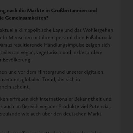
ung nach die Märkte in Großbritannien und
die Gemeinsamkeiten?
 aktuelle klimapolitische Lage und das Wohlergehen
mehr Menschen mit ihrem persönlichen Fußabdruck
araus resultierende Handlungsimpulse zeigen sich
eilen an vegan, vegetarisch und insbesondere
r Bevölkerung.
onen und vor dem Hintergrund unserer digitalen
hsenden, globalen Trend, der sich in
neln scheint.
n erfreuen sich internationaler Bekanntheit und
es auch im Bereich veganer Produkte viel Potenzial,
ierzulande wie auch über den deutschen Markt
 ein fester Termin im Marketingkalender vieler