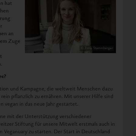
n hat
chen
hrung
r
men an
esem Zuge
© Timo Stammberger
t
.
y«?
sation und Kampagne, die weltweit Menschen dazu
 rein pflanzlich zu ernähren. Mit unserer Hilfe sind
n vegan in das neue Jahr gestartet.
ne mit der Unterstützung verschiedener
itzer Stiftung für unsere Mitwelt erstmals auch in
n Veganuary zu starten. Der Start in Deutschland