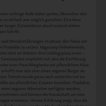
eine wichtige Rolle dabei spielen, Menschen den
se so einfach wie möglich gestalten. Eine klare
esen langer Zutatenlisten abschreckend wirken
en Schritt.
- und Menüeinführungen im Januar, den Fokus auf
ten Produkte zu setzen. Veganuary-Teilnehmende,
ten dort am liebsten ihre Lieblingspizza essen –
r Gemüsepizza empfiehlt sich also die Einführung
oder einer Pizza Margherita mit pflanzlichem Käse.
erhofft man sich eher einen veganen Burger als
hten Teilnehmende gerne auch weiterhin mal zur
sollte aus pflanzlichen Zutaten bestehen. Produkte,
n einer veganen Alternative verfügbar werden,
ternehmens und können die Kundschaft um eine
gruppe erweitern. Unsere Erfahrung zeigt, dass die
in der Regel eine positive Medienberichterstattung