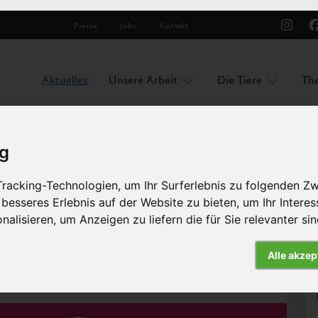
Presse
Jobs
Kontakt
Aktuelles
Unsere Arbeit
Die Tiere
Th
ig
racking-Technologien, um Ihr Surferlebnis zu folgenden Z
h Deutschland
 besseres Erlebnis auf der Website zu bieten
,
um Ihr Intere
nalisieren
,
um Anzeigen zu liefern die für Sie relevanter si
Artikel
Alle akzep
kommt nach Deutschland