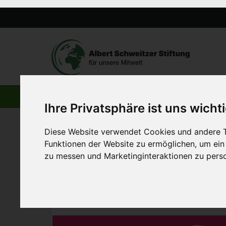
AKTUELLE BEITRÄGE
Ihre Privatsphäre ist uns wicht
Diese Website verwendet Cookies und andere T
Startseite
>
Aktuelles
>
Interview: Veganuary kommt nac
Funktionen der Website zu ermöglichen
,
um ein
zu messen und Marketinginteraktionen zu perso
6. Dezember 2019
Interview: Veganuary 