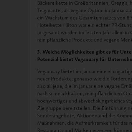
Bäckereikette in Großbritannien, Gregg’s, h
Teigmantel, als vegane Option im Januar au
ein Wachstum des Gesamtumsatzes von 8 %
Hotelkette Hilton war ein echter PR-Stunt,
Insgesamt wurden im letzten Jahr allein i
rein pflanzliche Produkte und vegane Men
3. Welche Möglichkeiten gibt es für Un
Potenzial bietet Veganuary für Unterneh
Veganuary bietet im Januar eine einzigartig
neuer Produkte, genauso wie die Förderung
also all jene, die im Januar eine vegane Er
nach schmackhaften, rein pflanzlichen Op
hochwertiges und abwechslungsreiches ve
Zielgruppe bereitstellen. Die Einführung 
Sonderangebote, Aktionen und die Kommun
Maßnahmen, die Aufmerksamkeit für das re
Restaurants und Marken erzeugen können