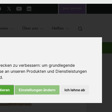
Jetzt spenden
emen
Über uns
Helfen
wecken zu verbessern:
um grundlegende
sse an unseren Produkten und Dienstleistungen
nd
.
Das könnte Sie auch interessieren
tieren
Einstellungen ändern
Ich lehne ab
Weitere Unternehmen
setzen Masthuhn-Initiative
um