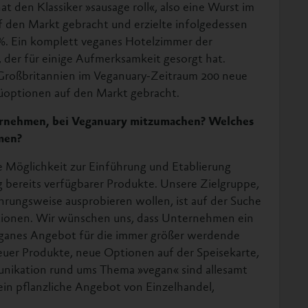
at den Klassiker »sausage roll«, also eine Wurst im
f den Markt gebracht und erzielte infolgedessen
. Ein komplett veganes Hotelzimmer der
 der für einige Aufmerksamkeit gesorgt hat.
n Großbritannien im Veganuary-Zeitraum 200 neue
üoptionen auf den Markt gebracht.
ternehmen, bei Veganuary mitzumachen? Welches
men?
e Möglichkeit zur Einführung und Etablierung
 bereits verfügbarer Produkte. Unsere Zielgruppe,
nährungsweise ausprobieren wollen, ist auf der Suche
tionen. Wir wünschen uns, dass Unternehmen ein
ganes Angebot für die immer größer werdende
neuer Produkte, neue Optionen auf der Speisekarte,
ikation rund ums Thema »vegan« sind allesamt
in pflanzliche Angebot von Einzelhandel,
.