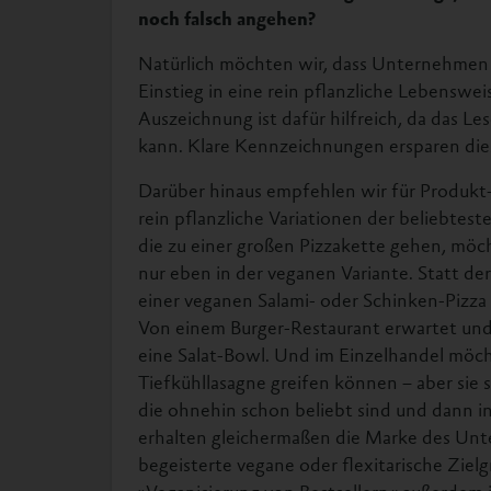
noch falsch angehen?
Natürlich möchten wir, dass Unternehmen 
Einstieg in eine rein pflanzliche Lebenswei
Auszeichnung ist dafür hilfreich, da das L
kann. Klare Kennzeichnungen ersparen dies
Darüber hinaus empfehlen wir für Produkt
rein pflanzliche Variationen der beliebtes
die zu einer großen Pizzakette gehen, möch
nur eben in der veganen Variante. Statt de
einer veganen Salami- oder Schinken-Pizza 
Von einem Burger-Restaurant erwartet und 
eine Salat-Bowl. Und im Einzelhandel möc
Tiefkühllasagne greifen können – aber sie 
die ohnehin schon beliebt sind und dann i
erhalten gleichermaßen die Marke des Un
begeisterte vegane oder flexitarische Ziel
»Veganisierung von Bestsellern« außerdem 