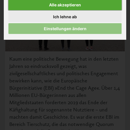
Alle akzeptieren
Ich lehne ab
Einstellungen ändern
Kaum eine politische Bewegung hat in den letzten
Jahren so eindrucksvoll gezeigt, was
zivilgesellschaftliches und politisches Engagement
bewirken kann, wie die Europäische
Bürgerinitiative (EBI) »End the Cage Age«. Über 1,4
Millionen EU-Bürger:innen aus allen
Mitgliedstaaten forderten 2019 das Ende der
Käfighaltung für sogenannte Nutztiere – und
machten damit Geschichte. Es war die erste EBI im
Bereich Tierschutz, die das notwendige Quorum