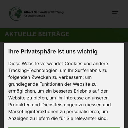
AKTUELLE BEITRÄGE
Ihre Privatsphäre ist uns wichtig
Startseite
>
Aktuelles
>
Gemeinsam für die Tiere in Brüssel und
Berlin
Diese Website verwendet Cookies und andere
Tracking-Technologien, um Ihr Surferlebnis zu
folgenden Zwecken zu verbessern:
um
20. November 2025
Artikel
grundlegende Funktionen der Website zu
ermöglichen
,
um ein besseres Erlebnis auf der
Gemeinsam für die Tiere in
Website zu bieten
,
um Ihr Interesse an unseren
Brüssel und Berlin
Produkten und Dienstleistungen zu messen und
Marketinginteraktionen zu personalisieren
,
um
Anzeigen zu liefern die für Sie relevanter sind
.