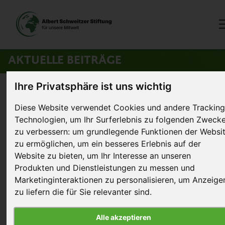
AKTUELLE BEITRÄGE
Ihre Privatsphäre ist uns wichtig
Startseite
>
Aktuelles
>
Der doppelte Kehoe: Subway-Protest vor Ort
Diese Website verwendet Cookies und andere Tracking
Technologien, um Ihr Surferlebnis zu folgenden Zweck
24. September 2020
Artikel
zu verbessern:
um grundlegende Funktionen der Websi
zu ermöglichen
,
um ein besseres Erlebnis auf der
Der doppelte Kehoe: Subway-
Website zu bieten
,
um Ihr Interesse an unseren
Protest vor Ort
Produkten und Dienstleistungen zu messen und
Marketinginteraktionen zu personalisieren
,
um Anzeige
zu liefern die für Sie relevanter sind
.
Alle akzeptieren