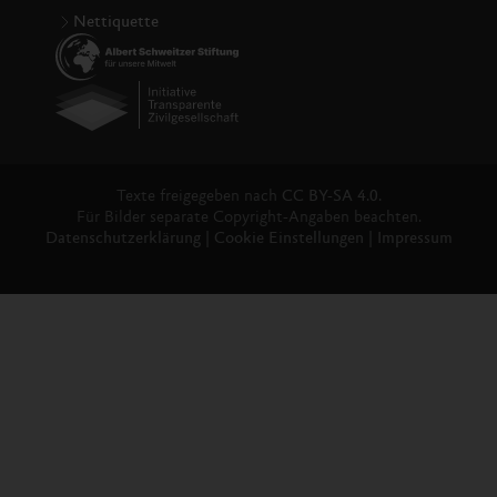
Nettiquette
Texte freigegeben nach
CC BY-SA 4.0.
Für Bilder separate Copyright-Angaben beachten.
Datenschutzerklärung
|
Cookie Einstellungen
|
Impressum