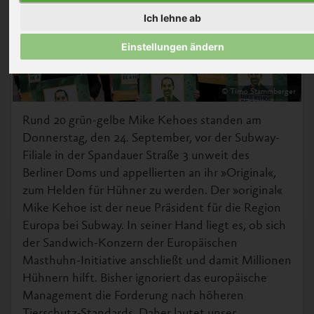
Ich lehne ab
Einstellungen ändern
© Timo Stammberger
Rund 20 grün-gelbe Mike Kehoes standen am
Donnerstag, den 24. September, vor der Subway-
Filiale in der Spandauer Straße 3 unweit des
Berliner Doms und appellierten an ihr »Original«,
zum Helden für Hühner zu werden. Der »original«
Mike Kehoe ist der neue Präsident für die Region
Europa bei Subway. In seiner Hand liegt es, ob sich
der Sandwich-Konzern der Europäischen
Masthuhn-Initiative anschließt und damit Millionen
Hühnern hilft. Bisher ignoriert das europäische
Management die Forderung nach höheren
Tierschutz-Standards. Daher lautet unser