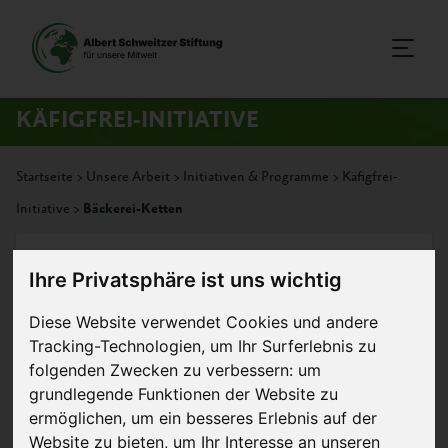
KÄFIGFREI-INITIATIVE
Startseite
>
Unsere Arbeit
>
Initiativen & Programme
>
Käfigfrei-
Initiative
>
Bäckerei-Ketten
Ihre Privatsphäre ist uns wichtig
Bäckerei-Ketten
Diese Website verwendet Cookies und andere
Tracking-Technologien, um Ihr Surferlebnis zu
folgenden Zwecken zu verbessern:
um
grundlegende Funktionen der Website zu
ermöglichen
,
um ein besseres Erlebnis auf der
Website zu bieten
,
um Ihr Interesse an unseren