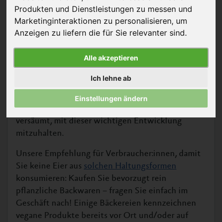
Produkten und Dienstleistungen zu messen und
Marketinginteraktionen zu personalisieren
,
um
Anzeigen zu liefern die für Sie relevanter sind
.
© ikonklast – Adobe Stock
Alle akzeptieren
Die Mehrheit der nationalen sowie regionalen
Ich lehne ab
Bäckereiketten hat im Rahmen der
Käfigfrei-
Initiative
erklärt, auf Eier und Eiprodukte aus
Einstellungen ändern
Käfighaltung zu verzichten. Andere haben es
versäumt, mit dieser wichtigen Entwicklung
mitzuhalten.
Unsere Empfehlung für Verbraucher:innen, damit
Sie keine Eier aus
solchen Haltungsformen
konsumieren: Kaufen Sie bevorzugt rein
pflanzliche Backwaren – fragen Sie einfach im
Geschäft nach! Einige Bäckereien kennzeichnen
vegane Produkte bereits vor Ort und/oder auf