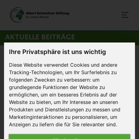
AKTUELLE BEITRÄGE
Ihre Privatsphäre ist uns wichtig
Startseite
>
Aktuelles
>
Freispruch in Österreich
Diese Website verwendet Cookies und andere
Tracking-Technologien, um Ihr Surferlebnis zu
4. Mai 2011
Artikel
folgenden Zwecken zu verbessern:
um
grundlegende Funktionen der Website zu
Freispruch in Österreich
ermöglichen
,
um ein besseres Erlebnis auf der
Website zu bieten
,
um Ihr Interesse an unseren
Vorgestern ging der
Produkten und Dienstleistungen zu messen und
Monsterprozess gegen
Marketinginteraktionen zu personalisieren
,
um
13 österreichische
Anzeigen zu liefern die für Sie relevanter sind
.
Tierschützer:innen zu
Ende. Die gute und für