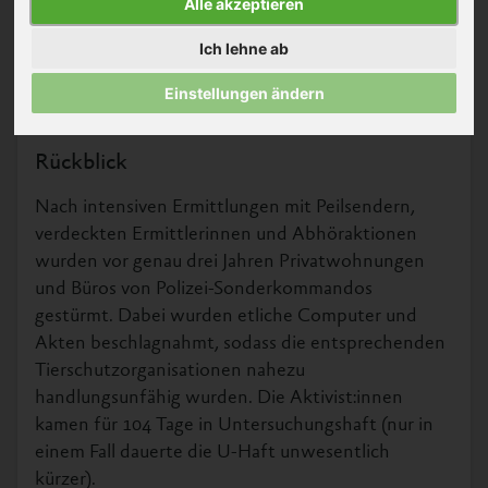
Alle akzeptieren
viele unerwartete
Nachricht: Alle
Ich lehne ab
Aktivist:innen wurden
Tierschutzprozess in Österreich ©
VGT
Einstellungen ändern
freigesprochen.
Rückblick
Nach intensiven Ermittlungen mit Peilsendern,
verdeckten Ermittlerinnen und Abhöraktionen
wurden vor genau drei Jahren Privatwohnungen
und Büros von Polizei-Sonderkommandos
gestürmt. Dabei wurden etliche Computer und
Akten beschlagnahmt, sodass die entsprechenden
Tierschutzorganisationen nahezu
handlungsunfähig wurden. Die Aktivist:innen
kamen für 104 Tage in Untersuchungshaft (nur in
einem Fall dauerte die U-Haft unwesentlich
kürzer).