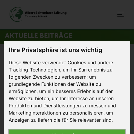
AKTUELLE BEITRÄGE
Ihre Privatsphäre ist uns wichtig
Startseite
>
Aktuelles
>
End the Cage Age: EU-Kommission hat den
Diese Website verwendet Cookies und andere
Schlüssel
Tracking-Technologien, um Ihr Surferlebnis zu
folgenden Zwecken zu verbessern:
um
2. März 2026
Pressestatement
grundlegende Funktionen der Website zu
ermöglichen
,
um ein besseres Erlebnis auf der
End the Cage Age: EU-
Website zu bieten
,
um Ihr Interesse an unseren
Kommission hat den Schlüssel
Produkten und Dienstleistungen zu messen und
Marketinginteraktionen zu personalisieren
,
um
Anzeigen zu liefern die für Sie relevanter sind
.