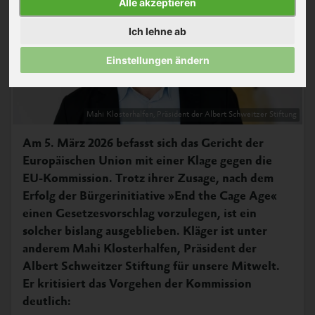
Alle akzeptieren
Ich lehne ab
Einstellungen ändern
Mahi Klosterhalfen, Präsident der Albert Schweitzer Stiftung
Am 5. März 2026 befasst sich das Gericht der
Europäischen Union mit einer Klage gegen die
EU-Kommission. Trotz ihrer Zusage, nach dem
Erfolg der Bürgerinitiative »End the Cage Age«
einen Gesetzesvorschlag vorzulegen, ist ein
solcher bislang ausgeblieben. Kläger ist unter
anderem Mahi Klosterhalfen, Präsident der
Albert Schweitzer Stiftung für unsere Mitwelt.
Er kritisiert das Vorgehen der Kommission
deutlich: