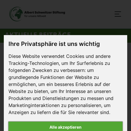
AKTUELLE BEITRÄGE
Ihre Privatsphäre ist uns wichtig
Startseite
>
Aktuelles
>
Discounter beenden Hummer-Verkauf
Diese Website verwendet Cookies und andere
Tracking-Technologien, um Ihr Surferlebnis zu
16. Februar 2012
folgenden Zwecken zu verbessern:
um
Artikel
grundlegende Funktionen der Website zu
ermöglichen
,
um ein besseres Erlebnis auf der
Discounter beenden Hummer-
Website zu bieten
,
um Ihr Interesse an unseren
Verkauf
Produkten und Dienstleistungen zu messen und
Marketinginteraktionen zu personalisieren
,
um
Pressemitteilung
Anzeigen zu liefern die für Sie relevanter sind
.
Die Albert Schweitzer Stiftung für unsere
Mitwelt führt derzeit mit dem
Alle akzeptieren