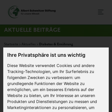
AKTUELLE BEITRÄGE
Startseite
>
Aktuelles
>
Diabetes & Ernährung
Ihre Privatsphäre ist uns wichtig
3. Mai 2012
Artikel
Diese Website verwendet Cookies und andere
Tracking-Technologien, um Ihr Surferlebnis zu
Diabetes & Ernährung
folgenden Zwecken zu verbessern:
um
grundlegende Funktionen der Website zu
Laut dem »
Diabetes
ermöglichen
,
um ein besseres Erlebnis auf der
Atlas
« der International
Website zu bieten
,
um Ihr Interesse an unseren
Diabetes Federation
Produkten und Dienstleistungen zu messen und
(IDF) betrug die Zahl
Gute Ernährung bei Diabetes ©
Marketinginteraktionen zu personalisieren
,
um
der weltweit an
Monticellllo – Fotolia